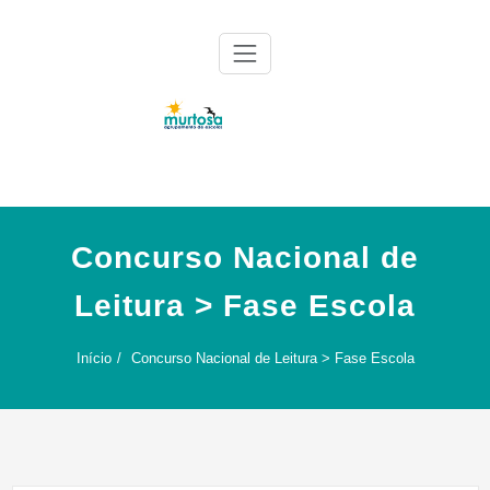
Skip
to
content
Agrupamento de Escolas da Murtosa
AE Murtosa
Concurso Nacional de
Leitura > Fase Escola
Início
Concurso Nacional de Leitura > Fase Escola