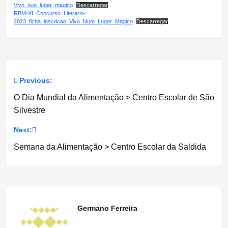
Vivo_nun_lugar_magico
Descarregar
RBM-XI_Concurso_Literario-
2023_ficha_inscricao_Vivo_Num_Lugar_Magico
Descarregar
Previous:
Navegação
O Dia Mundial da Alimentação > Centro Escolar de São
de
Silvestre
artigos
Next:
Semana da Alimentação > Centro Escolar da Saldida
Germano Ferreira