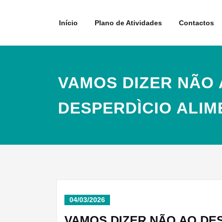
Skip
to
Início
Plano de Atividades
Contactos
content
VAMOS DIZER NÃO
DESPERDÌCIO ALI
04/03/2026
VAMOS DIZER NÃO AO DE