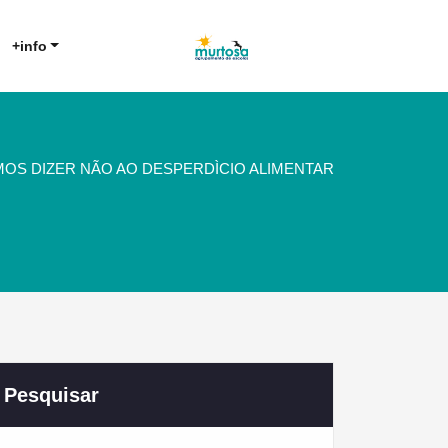
Agrupamento de Escolas da
AE Murtosa
+info
Murtosa
MOS DIZER NÃO AO DESPERDÌCIO ALIMENTAR
Pesquisar