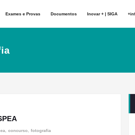
Exames e Provas
Documentos
Inovar + | SIGA
+in
ia
ASPEA
pea
,
concurso
,
fotografia