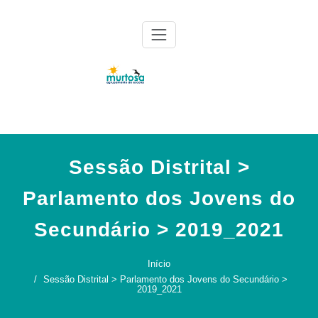
Skip
to
content
Agrupamento de Escolas da Murtosa
AE Murtosa
Sessão Distrital >
Parlamento dos Jovens do
Secundário > 2019_2021
Início
Sessão Distrital > Parlamento dos Jovens do Secundário >
2019_2021