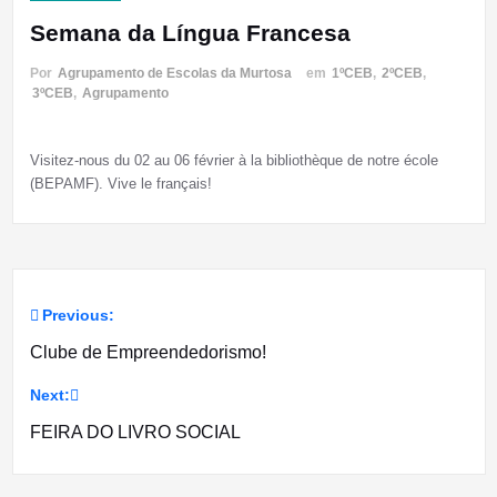
Semana da Língua Francesa
Por
Agrupamento de Escolas da Murtosa
em
1ºCEB
,
2ºCEB
,
3ºCEB
,
Agrupamento
Visitez-nous du 02 au 06 février à la bibliothèque de notre école
(BEPAMF). Vive le français!
Previous:
Navegação
Clube de Empreendedorismo!
de
Next:
artigos
FEIRA DO LIVRO SOCIAL