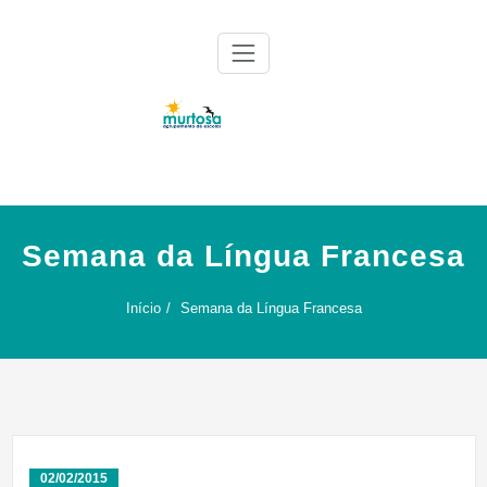
Skip
to
content
Agrupamento de Escolas da Murtosa
AE Murtosa
Semana da Língua Francesa
Início
Semana da Língua Francesa
02/02/2015