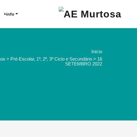
Agrupamento de Escolas da
AE Murtosa
+info
Murtosa
Início
s > Pré-Escolar, 1º, 2º, 3º Ciclo e Secundário > 16
SETEMBRO 2022