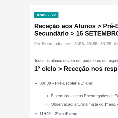
07/09/2022
Receção aos Alunos > Pré-Esc
Secundário > 16 SETEMBR
Por
Pedro Leite
em
1ºCEB
,
2ºCEB
,
3ºCEB
,
S
Todos os alunos devem ser portadores do respetiv
1º ciclo > Receção nos res
09H30 – Pré-Escolar e 1º ano;
É permitido que os Encarregados de
Observação: a turma mista do 1º ano, de
11H00 – 2º ao 4º ano;