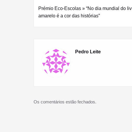
Navegação
Prémio Eco-Escolas » “No dia mundial do liv
de
amarelo é a cor das histórias”
artigos
Pedro Leite
Os comentários estão fechados.