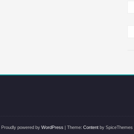
Proudly powered by
WordPress
| Theme:
Content
by SpiceThemes