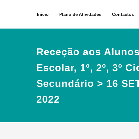
Skip
to
Início
Plano de Atividades
Contactos
content
Receção aos Alunos
Escolar, 1º, 2º, 3º Ci
Secundário > 16 S
2022