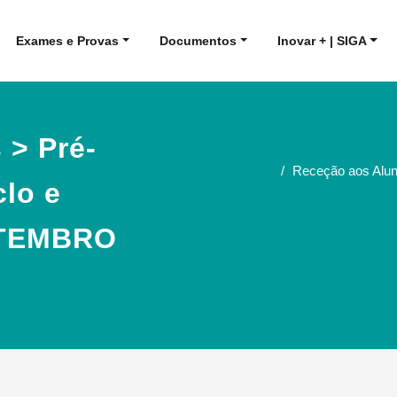
Exames e Provas
Documentos
Inovar + | SIGA
 > Pré-
Receção aos Aluno
clo e
ETEMBRO