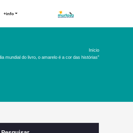
Agrupamento de Escolas da
AE Murtosa
+info
Murtosa
Início
 mundial do livro, o amarelo é a cor das histórias”
Pesquisar