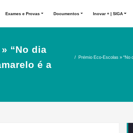
Exames e Provas
Documentos
Inovar + | SIGA
» “No dia
Prémio Eco-Escolas » “No dia
amarelo é a