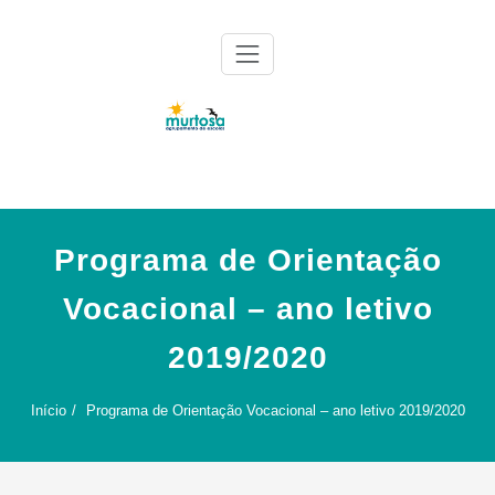
Skip
to
content
Agrupamento de Escolas da Murtosa
AE Murtosa
Programa de Orientação
Vocacional – ano letivo
2019/2020
Início
Programa de Orientação Vocacional – ano letivo 2019/2020