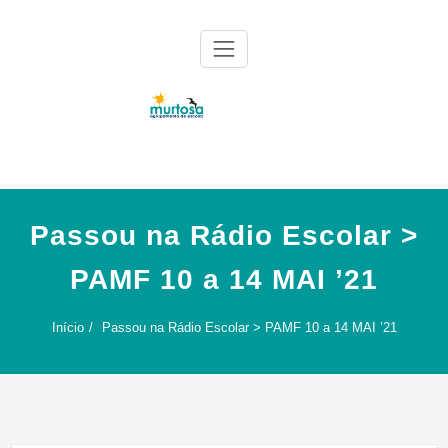
Skip
to
content
Agrupamento de Escolas da Murtosa
AE Murtosa
Passou na Rádio Escolar >
PAMF 10 a 14 MAI ’21
Início
Passou na Rádio Escolar > PAMF 10 a 14 MAI ’21