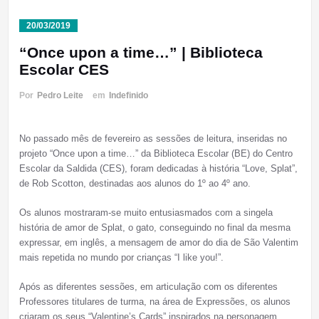
20/03/2019
“Once upon a time…” | Biblioteca
Escolar CES
Por
Pedro Leite
em
Indefinido
No passado mês de fevereiro as sessões de leitura, inseridas no
projeto “Once upon a time…” da Biblioteca Escolar (BE) do Centro
Escolar da Saldida (CES), foram dedicadas à história “Love, Splat”,
de Rob Scotton, destinadas aos alunos do 1º ao 4º ano.
Os alunos mostraram-se muito entusiasmados com a singela
história de amor de Splat, o gato, conseguindo no final da mesma
expressar, em inglês, a mensagem de amor do dia de São Valentim
mais repetida no mundo por crianças “I like you!”.
Após as diferentes sessões, em articulação com os diferentes
Professores titulares de turma, na área de Expressões, os alunos
criaram os seus “Valentine’s Cards” inspirados na personagem