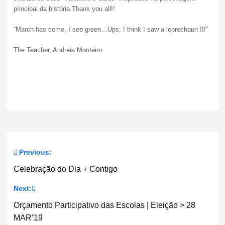
principal da história.Thank you all!!
“March has come, I see green…Ups, I think I saw a leprechaun !!!”
The Teacher, Andreia Monteiro
Previous:
Navegação
Celebração do Dia + Contigo
de
Next:
artigos
Orçamento Participativo das Escolas | Eleição > 28
MAR’19