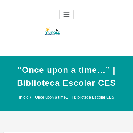
Skip
to
content
Agrupamento de Escolas da Murtosa
AE Murtosa
“Once upon a time…” |
Biblioteca Escolar CES
Início
“Once upon a time…” | Biblioteca Escolar CES