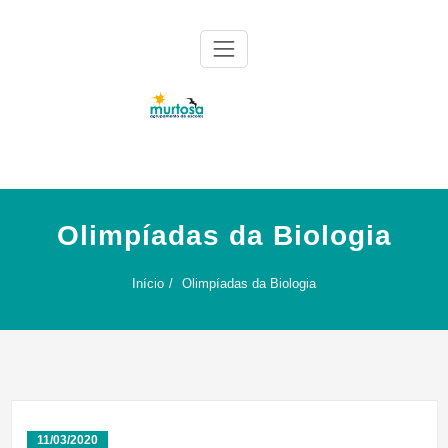
Skip
to
content
Agrupamento de Escolas da Murtosa
AE Murtosa
Olimpíadas da Biologia
Início
Olimpíadas da Biologia
11/03/2020