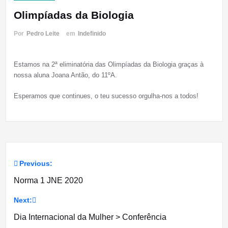
Olimpíadas da Biologia
Por
Pedro Leite
em
Indefinido
Estamos na 2ª eliminatória das Olimpíadas da Biologia graças à
nossa aluna Joana Antão, do 11ºA.
Esperamos que continues, o teu sucesso orgulha-nos a todos!
Previous:
Navegação
Norma 1 JNE 2020
de
Next:
artigos
Dia Internacional da Mulher > Conferência