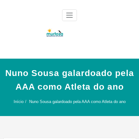
Skip
to
content
Agrupamento de Escolas da Murtosa
AE Murtosa
Nuno Sousa galardoado pela
AAA como Atleta do ano
Início
Nuno Sousa galardoado pela AAA como Atleta do ano