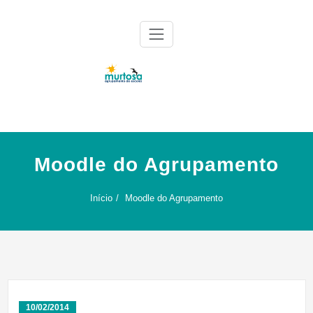
Skip
to
content
Agrupamento de Escolas da Murtosa
AE Murtosa
Moodle do Agrupamento
Início
Moodle do Agrupamento
10/02/2014