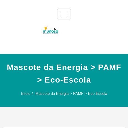
Skip
to
content
Agrupamento de Escolas da Murtosa
AE Murtosa
Mascote da Energia > PAMF
> Eco-Escola
Início
Mascote da Energia > PAMF > Eco-Escola