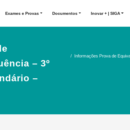
Exames e Provas
Documentos
Inovar + | SIGA
de
Informações Prova de Equival
uência – 3º
ndário –