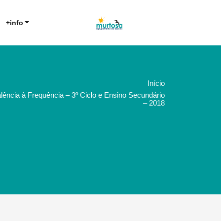
Agrupamento de Escolas da
AE Murtosa
+info
Murtosa
Início
ência à Frequência – 3º Ciclo e Ensino Secundário
– 2018