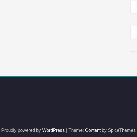
Proudly powered by
WordPress
| Theme:
Content
by SpiceThemes