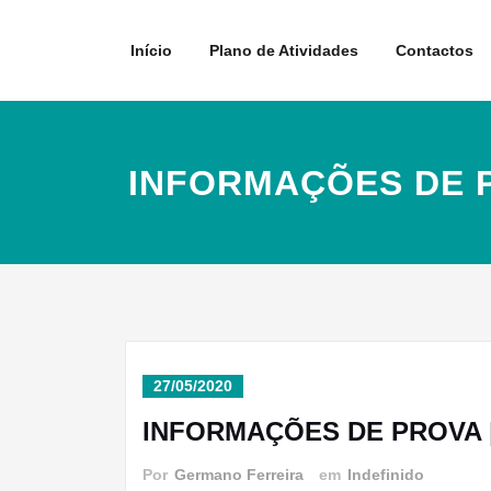
Skip
to
Início
Plano de Atividades
Contactos
content
INFORMAÇÕES DE P
27/05/2020
INFORMAÇÕES DE PROVA |
Por
Germano Ferreira
em
Indefinido