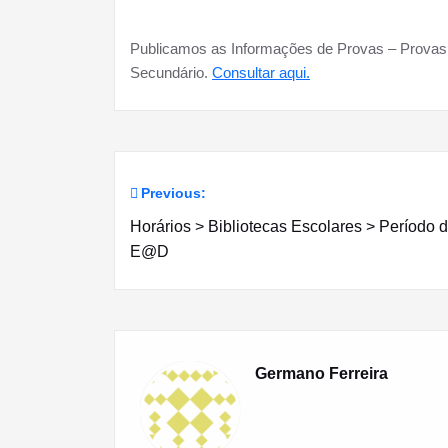
Publicamos as Informações de Provas – Provas d
Secundário.
Consultar aqui.
Previous:
Navegação
Horários > Bibliotecas Escolares > Período 
de
E@D
artigos
Germano Ferreira