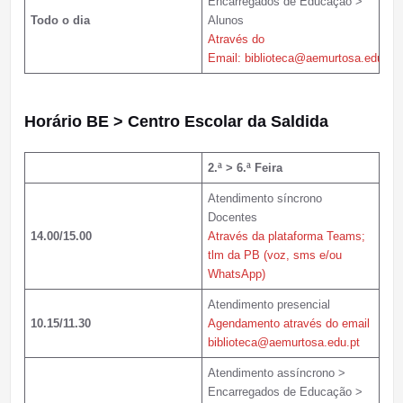
Encarregados de Educação >
Todo o dia
Alunos
Através do
Email: biblioteca@aemurtosa.edu.pt
Horário
BE > Centro Escolar da Saldida
2.ª > 6.ª Feira
Atendimento síncrono
Docentes
14.00/15.00
Através da plataforma Teams;
tlm da PB (voz, sms e/ou
WhatsApp)
Atendimento presencial
10.15/11.30
Agendamento através do email
biblioteca@aemurtosa.edu.pt
Atendimento assíncrono >
Encarregados de Educação >