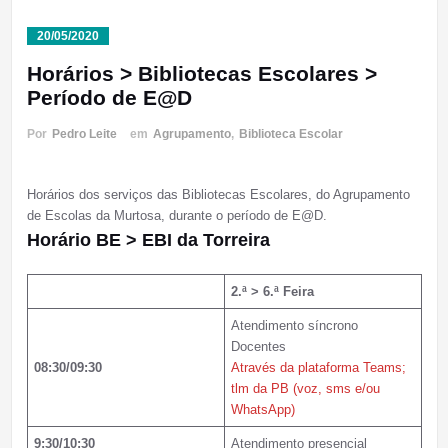
20/05/2020
Horários > Bibliotecas Escolares >
Período de E@D
Por
Pedro Leite
em
Agrupamento
,
Biblioteca Escolar
Horários dos serviços das Bibliotecas Escolares, do Agrupamento
de Escolas da Murtosa, durante o período de E@D.
Horário
BE > EBI da Torreira
2.ª > 6.ª Feira
Atendimento síncrono
Docentes
08:30/09:30
Através da plataforma Teams;
tlm da PB (voz, sms e/ou
WhatsApp)
9:30/10:30
Atendimento presencial