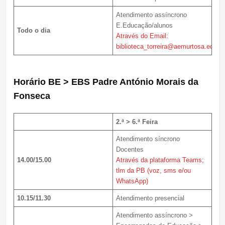
Atendimento assíncrono
E.Educação/alunos
Todo o dia
Através do Email:
biblioteca_torreira@aemurtosa.edu.pt
Horário
BE > EBS Padre António Morais da
Fonseca
2.ª > 6.ª Feira
Atendimento síncrono
Docentes
14.00/15.00
Através da plataforma Teams;
tlm da PB (voz, sms e/ou
WhatsApp)
10.15/11.30
Atendimento presencial
Atendimento assíncrono >