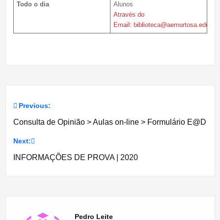
Todo o dia
Alunos
Através do
Email: biblioteca@aemurtosa.edu.pt
Previous:
Navegação
Consulta de Opinião > Aulas on-line > Formulário E@D
de
Next:
artigos
INFORMAÇÕES DE PROVA | 2020
Pedro Leite