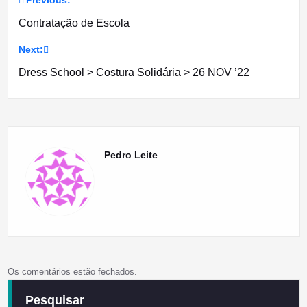
Previous:
Navegação
Contratação de Escola
de
Next:
artigos
Dress School > Costura Solidária > 26 NOV ’22
Pedro Leite
Os comentários estão fechados.
Pesquisar