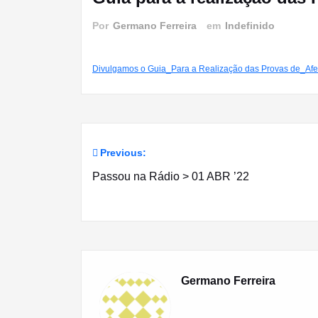
Por
Germano Ferreira
em
Indefinido
Divulgamos o Guia_Para a Realização das Provas de_Af
Previous:
Navegação
Passou na Rádio > 01 ABR ’22
de
artigos
Germano Ferreira