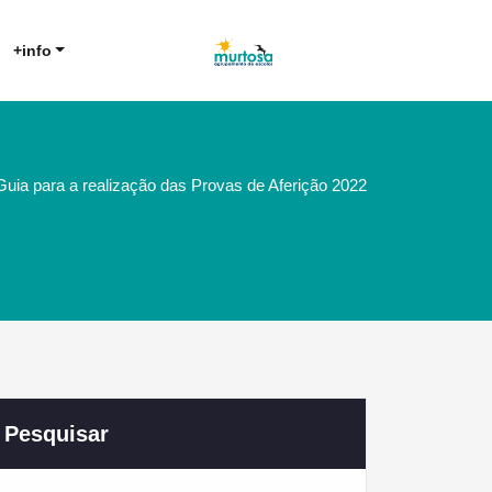
Agrupamento de Escolas da
AE Murtosa
+info
Murtosa
Guia para a realização das Provas de Aferição 2022
Pesquisar