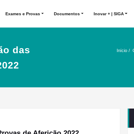
Exames e Provas
Documentos
Inovar + | SIGA
ção das
Início
2022
Provas de Aferição 2022