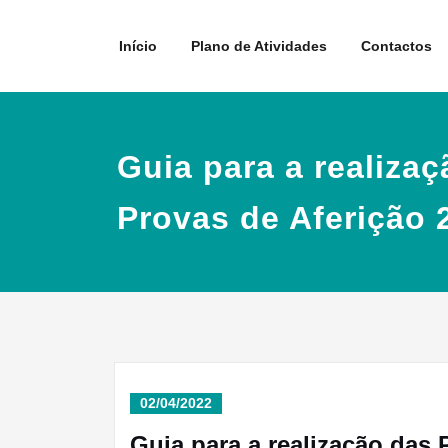
Skip
to
Início
Plano de Atividades
Contactos
content
Guia para a realiza
Provas de Aferição 
02/04/2022
Guia para a realização das 