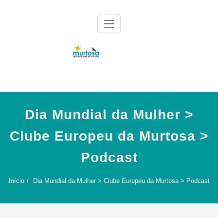
Skip
to
content
Agrupamento de Escolas da Murtosa
AE Murtosa
Dia Mundial da Mulher >
Clube Europeu da Murtosa >
Podcast
Início
Dia Mundial da Mulher > Clube Europeu da Murtosa > Podcast