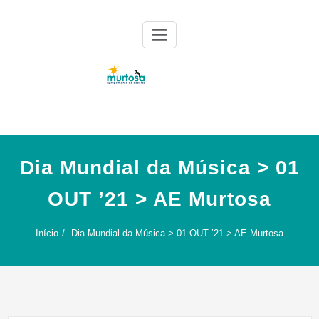
Skip
to
content
Agrupamento de Escolas da Murtosa
AE Murtosa
Dia Mundial da Música > 01
OUT ’21 > AE Murtosa
Início
Dia Mundial da Música > 01 OUT ’21 > AE Murtosa