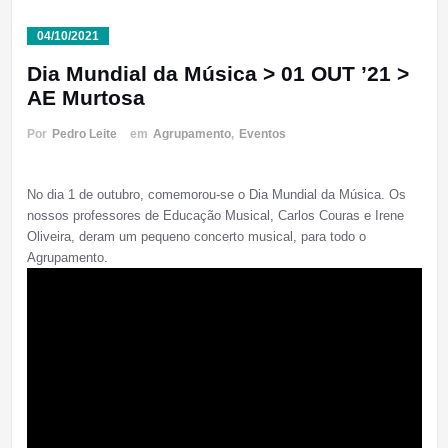
04/10/2021
Dia Mundial da Música > 01 OUT ’21 >
AE Murtosa
Por
Pedro Leite
em
Agrupamento
,
Eventos
No dia 1 de outubro, comemorou-se o Dia Mundial da Música. Os
nossos professores de Educação Musical, Carlos Couras e Irene
Oliveira, deram um pequeno concerto musical, para todo o
Agrupamento.