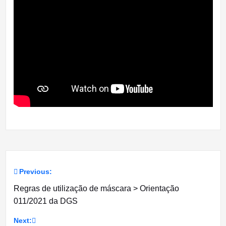
Previous:
Navegação
Regras de utilização de máscara > Orientação
de
011/2021 da DGS
artigos
Next: