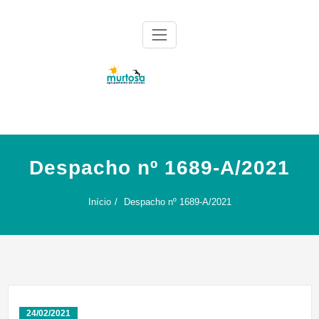
Skip
to
content
Agrupamento de Escolas da Murtosa
AE Murtosa
Despacho nº 1689-A/2021
Início
Despacho nº 1689-A/2021
24/02/2021