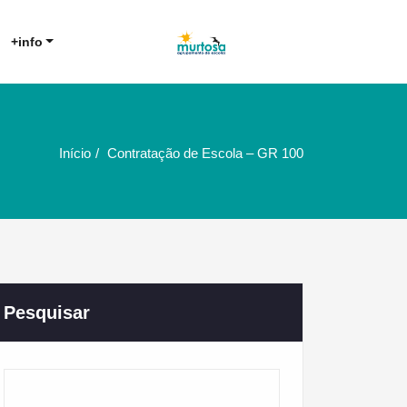
Agrupamento de Escolas da
AE Murtosa
+info
Murtosa
Início
Contratação de Escola – GR 100
Pesquisar