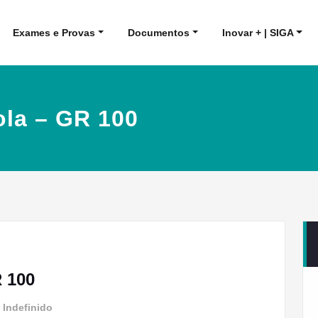
Exames e Provas
Documentos
Inovar + | SIGA
ola – GR 100
R 100
m
Indefinido