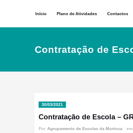
Skip
to
Início
Plano de Atividades
Contactos
content
Contratação de Esc
30/03/2021
Contratação de Escola – G
Por
Agrupamento de Escolas da Murtosa
e