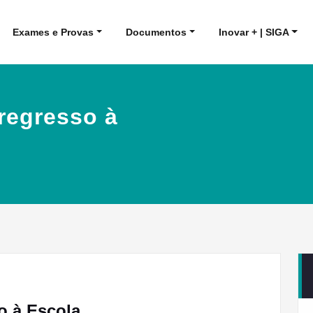
Exames e Provas
Documentos
Inovar + | SIGA
regresso à
o à Escola