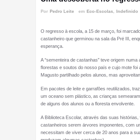
Por
Pedro Leite
em
Eco-Escolas
,
Indefinido
O regresso à escola, a 15 de março, foi marcad
castanheiro que germinou na sala da Pré III, en
esperança.
A “sementeira de castanhas” teve origem numa a
florestas e soutos do nosso país e cujo mote fo
Magusto partilhado pelos alunos, mas aproveita
Em pacotes de leite e garrafões reutilizados, tr
um oceano sem plástico, as crianças semearam c
de alguns dos alunos ou a floresta envolvente.
A Biblioteca Escolar, através das suas histórias,
castanheiros serem árvores imponentes, com um 
necessitam de viver cerca de 20 anos para a sua
produzam algumas castanhas).