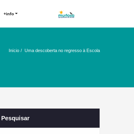
Agrupamento de Escolas da
AE Murtosa
+info
Murtosa
Início
Uma descoberta no regresso à Escola
Pesquisar