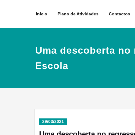
Skip
to
Início
Plano de Atividades
Contactos
content
Uma descoberta no 
Escola
29/03/2021
Uma descoberta no regress