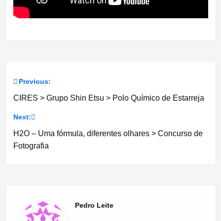
Previous:
Navegação
CIRES > Grupo Shin Etsu > Polo Químico de Estarreja
de
Next:
artigos
H2O – Uma fórmula, diferentes olhares > Concurso de
Fotografia
Pedro Leite