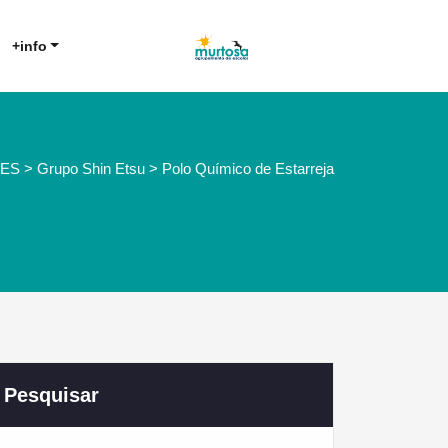
Agrupamento de Escolas da
AE Murtosa
+info
Murtosa
ES > Grupo Shin Etsu > Polo Químico de Estarreja
Pesquisar