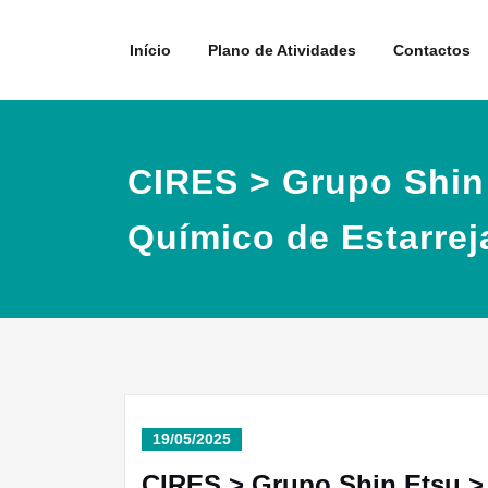
Skip
to
Início
Plano de Atividades
Contactos
content
CIRES > Grupo Shin
Químico de Estarrej
19/05/2025
CIRES > Grupo Shin Etsu > 