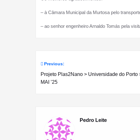
– à Câmara Municipal da Murtosa pelo transport
– ao senhor engenheiro Arnaldo Tomás pela visit
Previous:
Navegação
Projeto Plas2Nano > Universidade do Porto 
de
MAI ’25
artigos
Pedro Leite