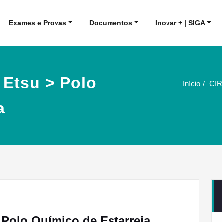
Exames e Provas
Documentos
Inovar + | SIGA
 Etsu > Polo
Início
CIR
a
Polo Químico de Estarreja