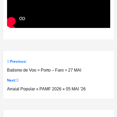
Previous:
Navegação
Batismo de Voo > Porto – Faro > 27 MAI
de
Next:
artigos
Arraial Popular » PAMF 2026 » 05 MAI ’26