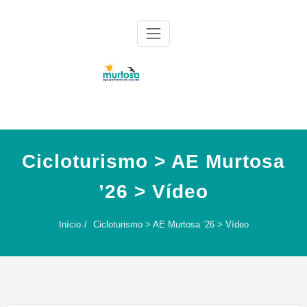
Skip
to
content
Agrupamento de Escolas da Murtosa
AE Murtosa
Cicloturismo > AE Murtosa
’26 > Vídeo
Início
Cicloturismo > AE Murtosa ’26 > Vídeo