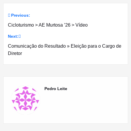
Previous:
Navegação
Cicloturismo > AE Murtosa ’26 > Vídeo
de
Next:
artigos
Comunicação do Resultado » Eleição para o Cargo de
Diretor
Pedro Leite