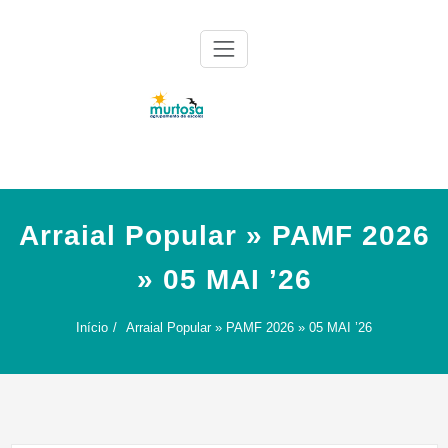
Skip
to
content
Agrupamento de Escolas da Murtosa
AE Murtosa
Arraial Popular » PAMF 2026
» 05 MAI ’26
Início
Arraial Popular » PAMF 2026 » 05 MAI ’26