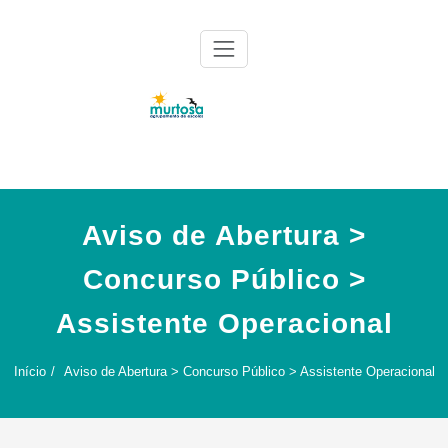
Skip
to
content
Agrupamento de Escolas da Murtosa
AE Murtosa
Aviso de Abertura >
Concurso Público >
Assistente Operacional
Início
Aviso de Abertura > Concurso Público > Assistente Operacional