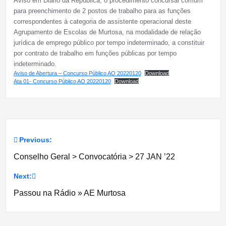
Aviso em Diário da República, o procedimento concursal comum
para preenchimento de 2 postos de trabalho para as funções
correspondentes à categoria de assistente operacional deste
Agrupamento de Escolas de Murtosa, na modalidade de relação
jurídica de emprego público por tempo indeterminado, a constituir
por contrato de trabalho em funções públicas por tempo
indeterminado.
Aviso de Abertura – Concurso Público AO 20220120
Download
Ata 01- Concurso Público AO 20220120
Download
Previous:
Navegação
Conselho Geral > Convocatória > 27 JAN ’22
de
Next:
artigos
Passou na Rádio » AE Murtosa