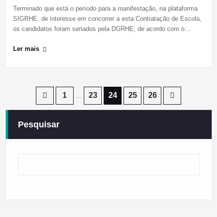
Terminado que está o período para a manifestação, na plataforma
SIGRHE, de interesse em concorrer a esta Contratação de Escola,
os candidatos foram seriados pela DGRHE, de acordo com o…
Ler mais
Paginação
1
23
24
25
26
…
dos
Pesquisar
conteúdos