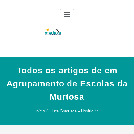
Skip
to
content
Agrupamento de Escolas da Murtosa
AE Murtosa
Todos os artigos de em
Agrupamento de Escolas da
Murtosa
Início
Lista Graduada – Horário 44