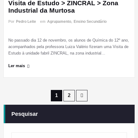
Visita de Estudo > ZINCRAL > Zona
Industrial da Murtosa
Por
Pedro Leite
em
Agrupamento
,
Ensino Secundário
No passado dia 12 de novembro, os alunos de Química do 12º ano,
acompanhados pela professora Luiza Valério fizeram uma Visita de
Estudo à unidade fabril ZINCRAL, na zona industrial…
Ler mais
Paginação
1
2
dos
Pesquisar
conteúdos