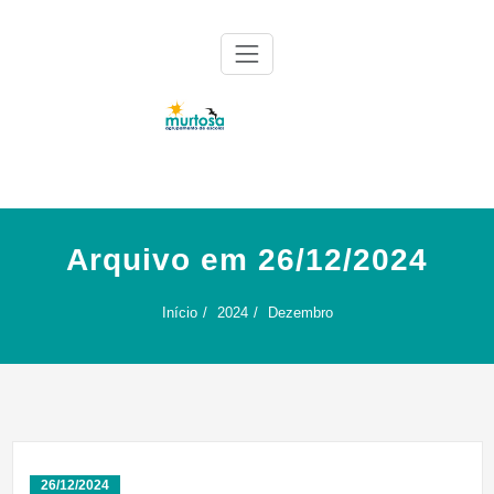
Skip
to
content
Agrupamento de Escolas da Murtosa
AE Murtosa
Arquivo em 26/12/2024
Início
2024
Dezembro
26/12/2024