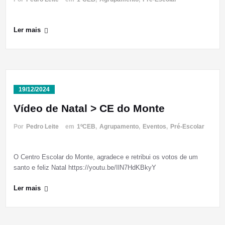
Ler mais
19/12/2024
Vídeo de Natal > CE do Monte
Por
Pedro Leite
em
1ºCEB
,
Agrupamento
,
Eventos
,
Pré-Escolar
O Centro Escolar do Monte, agradece e retribui os votos de um
santo e feliz Natal https://youtu.be/IlN7HdKBkyY
Ler mais