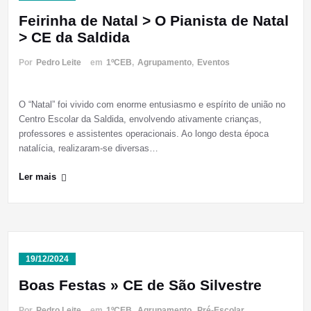
Feirinha de Natal > O Pianista de Natal
> CE da Saldida
Por
Pedro Leite
em
1ºCEB
,
Agrupamento
,
Eventos
O “Natal” foi vivido com enorme entusiasmo e espírito de união no
Centro Escolar da Saldida, envolvendo ativamente crianças,
professores e assistentes operacionais. Ao longo desta época
natalícia, realizaram-se diversas…
Ler mais
19/12/2024
Boas Festas » CE de São Silvestre
Por
Pedro Leite
em
1ºCEB
,
Agrupamento
,
Pré-Escolar