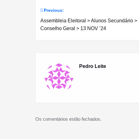
Previous:
Navegação
Assembleia Eleitoral > Alunos Secundário >
de
Conselho Geral > 13 NOV ’24
artigos
Pedro Leite
Os comentários estão fechados.