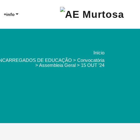
Agrupamento de Escolas da
AE Murtosa
+info
Murtosa
Início
NCARREGADOS DE EDUCAÇÃO > Convocatória
> Assembleia Geral > 15 OUT ’24