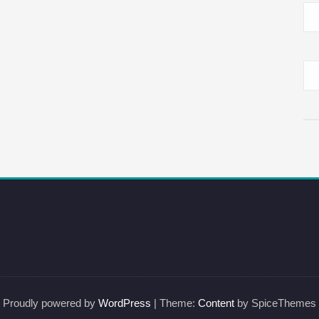
Proudly powered by
WordPress
| Theme:
Content
by SpiceThemes