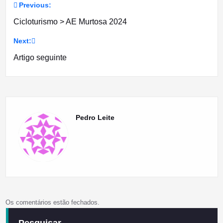
Previous:
Navegação
Cicloturismo > AE Murtosa 2024
de
Next:
artigos
Artigo seguinte
Pedro Leite
Os comentários estão fechados.