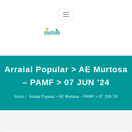
Skip
to
content
Agrupamento de Escolas da Murtosa
AE Murtosa
Arraial Popular > AE Murtosa
– PAMF > 07 JUN ’24
Início
Arraial Popular > AE Murtosa – PAMF > 07 JUN ’24