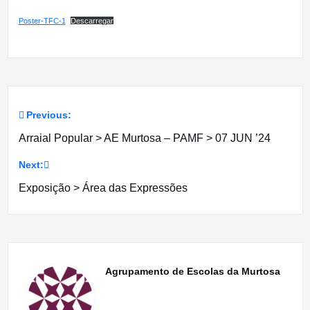
Poster-TFC-1
Descarregar
Previous:
Navegação
Arraial Popular > AE Murtosa – PAMF > 07 JUN ’24
de
Next:
artigos
Exposição > Área das Expressões
Agrupamento de Escolas da Murtosa