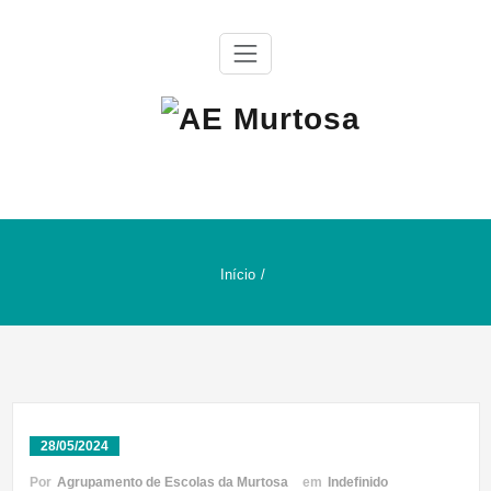
Skip
to
content
Agrupamento de Escolas da Murtosa
AE Murtosa
Início
28/05/2024
Por
Agrupamento de Escolas da Murtosa
em
Indefinido