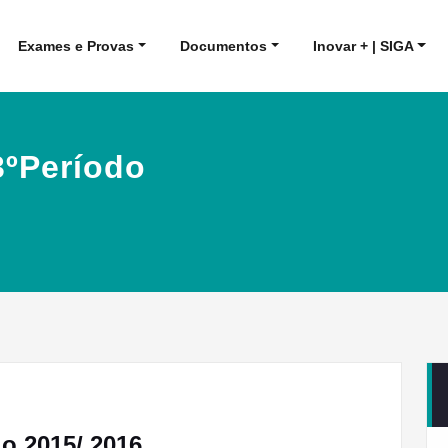
Exames e Provas
Documentos
Inovar + | SIGA
3ºPeríodo
do 2015/ 2016