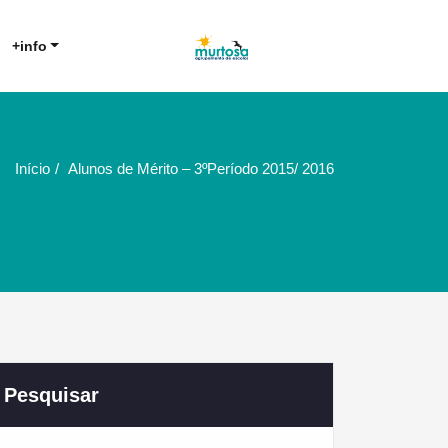
Agrupamento de Escolas da
AE Murtosa
+info
Murtosa
Início
Alunos de Mérito – 3ºPeríodo 2015/ 2016
Pesquisar