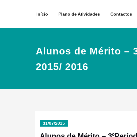
Skip
to
Início
Plano de Atividades
Contactos
content
Alunos de Mérito – 
2015/ 2016
31/07/2015
Alunos de Mérito – 3ºPerío