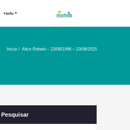
Agrupamento de Escolas da
AE Murtosa
+info
Murtosa
Início
Alice Rebelo – 23/08/1996 – 23/08/2015
Pesquisar