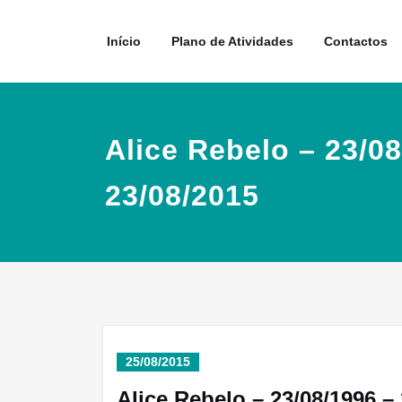
Skip
to
Início
Plano de Atividades
Contactos
content
Alice Rebelo – 23/08
23/08/2015
25/08/2015
Alice Rebelo – 23/08/1996 –