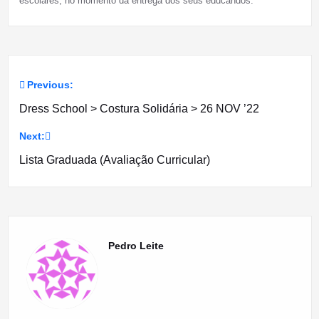
escolares, no momento da entrega dos seus educandos.
Previous:
Navegação
Dress School > Costura Solidária > 26 NOV ’22
de
Next:
artigos
Lista Graduada (Avaliação Curricular)
Pedro Leite