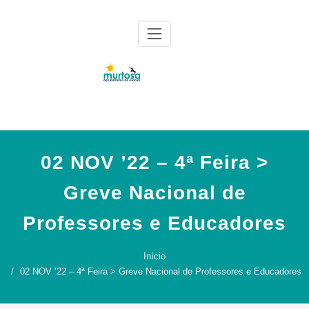
Skip
to
content
Agrupamento de Escolas da Murtosa
AE Murtosa
02 NOV ’22 – 4ª Feira >
Greve Nacional de
Professores e Educadores
Início
02 NOV ’22 – 4ª Feira > Greve Nacional de Professores e Educadores