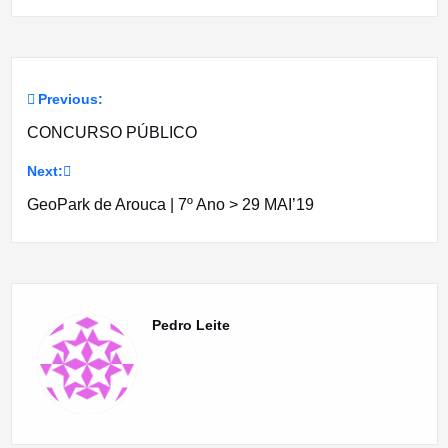
Previous:
Navegação
CONCURSO PÚBLICO
de
Next:
artigos
GeoPark de Arouca | 7º Ano > 29 MAI’19
Pedro Leite