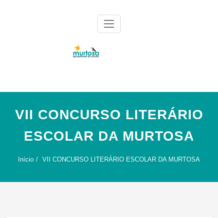
Skip
to
content
Agrupamento de Escolas da Murtosa
AE Murtosa
VII CONCURSO LITERÁRIO
ESCOLAR DA MURTOSA
Início
VII CONCURSO LITERÁRIO ESCOLAR DA MURTOSA