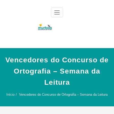
Skip
to
content
Agrupamento de Escolas da Murtosa
AE Murtosa
Vencedores do Concurso de
Ortografia – Semana da
Leitura
Início
Vencedores do Concurso de Ortografia – Semana da Leitura