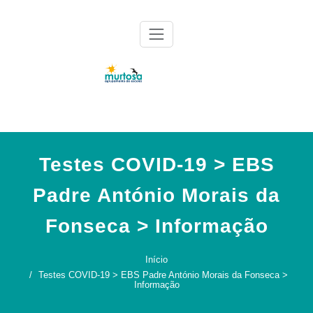
Skip
to
content
Agrupamento de Escolas da Murtosa
AE Murtosa
Testes COVID-19 > EBS
Padre António Morais da
Fonseca > Informação
Início
Testes COVID-19 > EBS Padre António Morais da Fonseca >
Informação