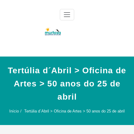
Skip
to
content
Agrupamento de Escolas da Murtosa
AE Murtosa
Tertúlia d´Abril > Oficina de
Artes > 50 anos do 25 de
abril
Início
Tertúlia d´Abril > Oficina de Artes > 50 anos do 25 de abril