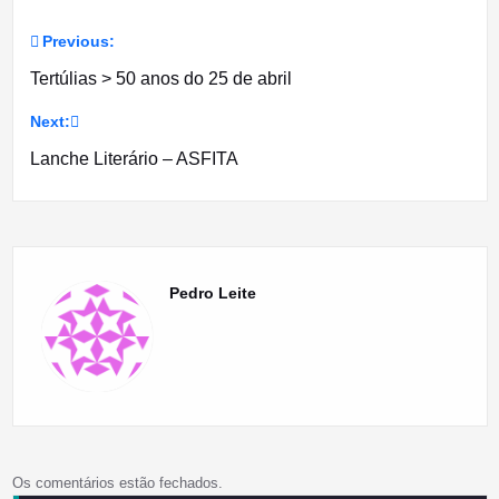
Previous:
Navegação
Tertúlias > 50 anos do 25 de abril
de
Next:
artigos
Lanche Literário – ASFITA
Pedro Leite
Os comentários estão fechados.