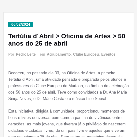
06/02/2024
Tertúlia d´Abril > Oficina de Artes > 50
anos do 25 de abril
Por
Pedro Leite
em
Agrupamento
,
Clube Europeu
,
Eventos
Decorreu, no passado dia 03, na Oficina de Artes, a primeira
Tertúlia d´Abril, uma atividade pensada e preparada pelos alunos e
professores do Clube Europeu da Murtosa, no âmbito da celebração
dos 50 anos do 25 de abril. Teve como convidados a Dr. Ana Maria
Seiça Neves, o Dr. Mário Costa e o músico Lino Sobral.
Esta iniciativa, dirigida à comunidade, proporcionou momentos de
boas e livres conversas bem como a partilha de vivências entre
gerações: as mais jovens, que tiveram já o privilégio de nascerem
cidadãos e cidadãs livres, de um país livre e aqueles que viveram
com entusiamo o 25 de abril. Para estes as memórias desse dia