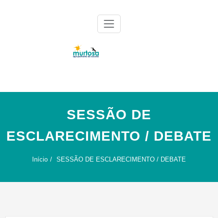
Skip
to
content
Agrupamento de Escolas da Murtosa
AE Murtosa
SESSÃO DE
ESCLARECIMENTO / DEBATE
Início
SESSÃO DE ESCLARECIMENTO / DEBATE