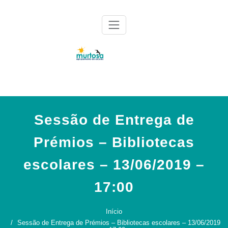
Skip
to
content
Agrupamento de Escolas da Murtosa
AE Murtosa
Sessão de Entrega de
Prémios – Bibliotecas
escolares – 13/06/2019 –
17:00
Início
Sessão de Entrega de Prémios – Bibliotecas escolares – 13/06/2019