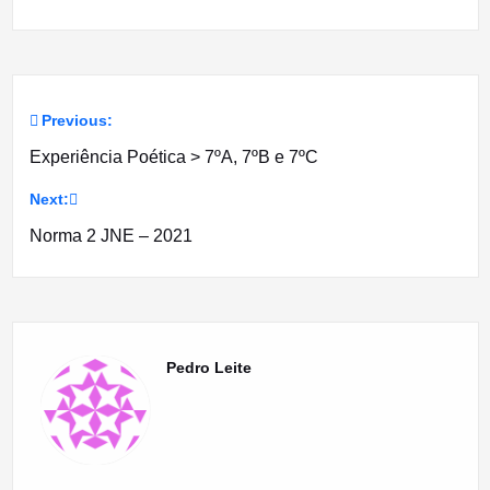
Previous:
Navegação
Experiência Poética > 7ºA, 7ºB e 7ºC
de
Next:
artigos
Norma 2 JNE – 2021
Pedro Leite