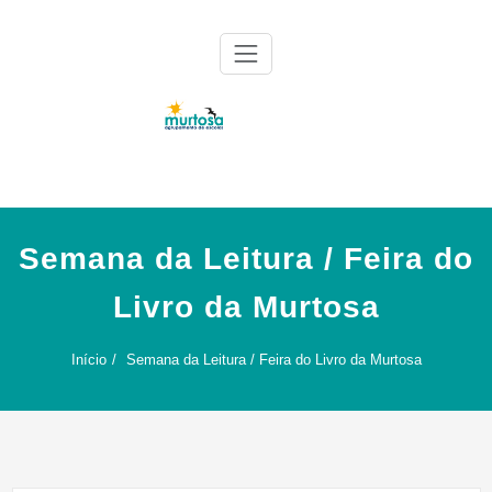
Skip
to
content
Agrupamento de Escolas da Murtosa
AE Murtosa
Semana da Leitura / Feira do
Livro da Murtosa
Início
Semana da Leitura / Feira do Livro da Murtosa