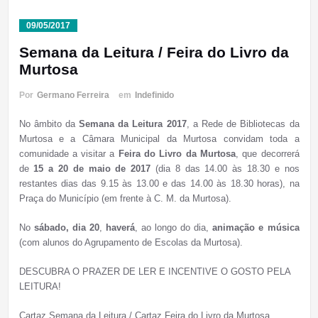
09/05/2017
Semana da Leitura / Feira do Livro da
Murtosa
Por
Germano Ferreira
em
Indefinido
No âmbito da
Semana da Leitura 2017
, a Rede de Bibliotecas da
Murtosa e a Câmara Municipal da Murtosa convidam toda a
comunidade a visitar a
Feira do Livro da Murtosa
, que decorrerá
de
15 a 20 de maio de 2017
(dia 8 das 14.00 às 18.30 e nos
restantes dias das 9.15 às 13.00 e das 14.00 às 18.30 horas), na
Praça do Município (em frente à C. M. da Murtosa).
No
sábado, dia 20
,
haverá
, ao longo do dia,
animação e música
(com alunos do Agrupamento de Escolas da Murtosa).
DESCUBRA O PRAZER DE LER E INCENTIVE O GOSTO PELA
LEITURA!
Cartaz Semana da Leitura / Cartaz Feira do Livro da Murtosa