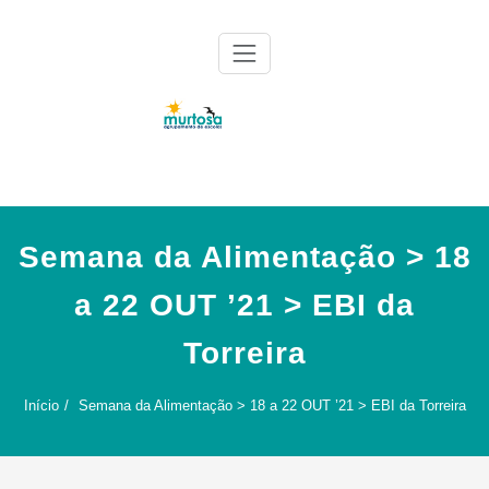
Skip
to
content
Agrupamento de Escolas da Murtosa
AE Murtosa
Semana da Alimentação > 18
a 22 OUT ’21 > EBI da
Torreira
Início
Semana da Alimentação > 18 a 22 OUT ’21 > EBI da Torreira