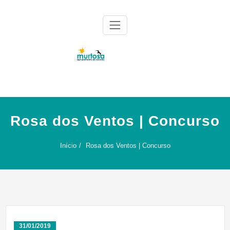
Skip
to
content
Agrupamento de Escolas da Murtosa
AE Murtosa
Rosa dos Ventos | Concurso
Início
Rosa dos Ventos | Concurso
31/01/2019