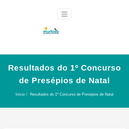
Skip
to
content
Agrupamento de Escolas da Murtosa
AE Murtosa
Resultados do 1º Concurso
de Presépios de Natal
Início
Resultados do 1º Concurso de Presépios de Natal