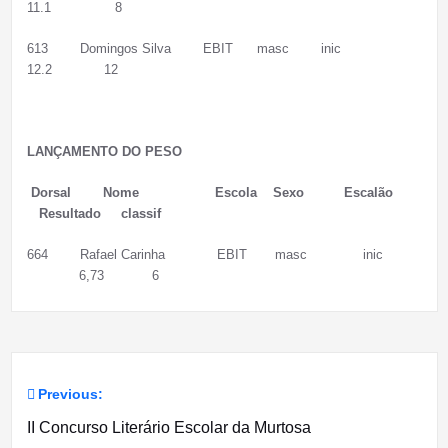
11.1 8
613 Domingos Silva EBIT masc inic
12.2 12
LANÇAMENTO DO PESO
Dorsal Nome Escola Sexo Escalão
Resultado classif
664 Rafael Carinha EBIT masc inic
6,73 6
Previous:
Navegação
II Concurso Literário Escolar da Murtosa
de